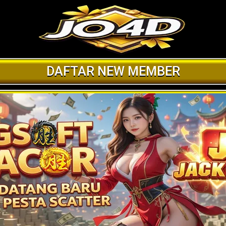
DAFTAR NEW MEMBER