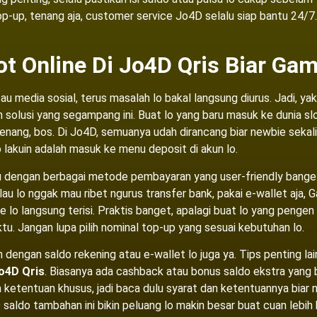
p-up, tenang aja, customer service Jo4D selalu siap bantu 24/7. 
ot Online Di Jo4D Qris Biar G
tau media sosial, terus masalah lo bakal langsung diurus. Jadi, y
h solusi yang segampang ini.
Buat lo yang baru masuk ke dunia slo
Tenang, bos. Di Jo4D, semuanya udah dirancang biar newbie sekali
 lakuin adalah masuk ke menu deposit di akun lo.
mu dengan berbagai metode pembayaran yang user-friendly bange
lau lo nggak mau ribet ngurus transfer bank, pakai e-wallet aja,
 lo langsung terisi. Praktis banget, apalagi buat lo yang pengen
u. Jangan lupa pilih nominal top-up yang sesuai kebutuhan lo.
 dengan saldo rekening atau e-wallet lo juga ya.
Tips penting la
o4D Qris
. Biasanya ada cashback atau bonus saldo ekstra yang 
a ketentuan khusus, jadi baca dulu syarat dan ketentuannya biar
saldo tambahan ini bikin peluang lo makin besar buat cuan lebih