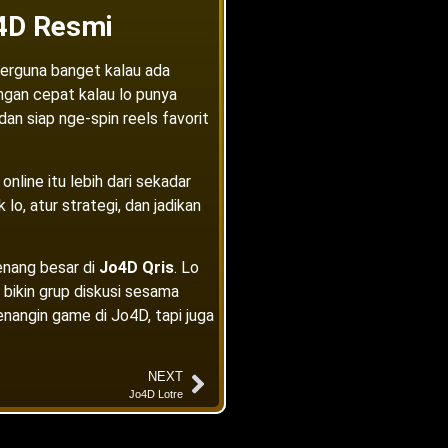
o4D Resmi
 berguna banget kalau ada
ngan cepat kalau lo punya
dan siap nge-spin reels favorit
t online itu lebih dari sekadar
 lo, atur strategi, dan jadikan
menang besar di
Jo4D Qris
.
Lo
 bikin grup diskusi sesama
menangin game di Jo4D, tapi juga
NEXT
Jo4D Lotre