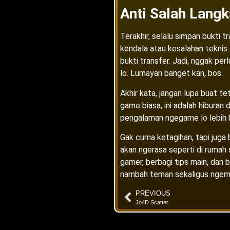
Anti Salah Langk
Terakhir, selalu simpan bukti tr
kendala atau kesalahan teknis
bukti transfer. Jadi, nggak pe
lo. Lumayan banget kan, bos.
Akhir kata, jangan lupa buat te
game biasa, ini adalah hiburan d
pengalaman ngegame lo lebih b
Gak cuma ketagihan, tapi juga 
akan ngerasa seperti di rumah s
gamer, berbagi tips main, dan b
nambah teman sekaligus ngemba
PREVIOUS
Jo4D Scatter