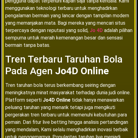
pengguna dapat terpenuhi kapan saja tanpa kendala. Kami
menggunakan teknologi terbaru untuk menghadirkan
pengalaman bermain yang lancar dengan tampilan modern
yang memanjakan mata. Bagi mereka yang mencari situs
terpercaya dengan reputasi yang solid,
Jo 4D
adalah pilihan
sempurna untuk meraih kemenangan besar dan sensasi
bermain tanpa batas.
Tren Terbaru Taruhan Bola
Pada Agen
Jo4D Online
Tren taruhan bola terus berkembang seiring dengan
meningkatnya minat masyarakat terhadap dunia judi online.
Platform seperti
Jo4D Online
tidak hanya menawarkan
peluang taruhan yang menarik tetapi juga mengikuti
pergerakan tren terbaru untuk memenuhi kebutuhan para
pemain. Dari fitur live betting hingga analisis pertandingan
yang mendalam, Kami selalu menghadirkan inovasi terbaik
untuk penggemarnya.
Popularitas taruhan live menjadi