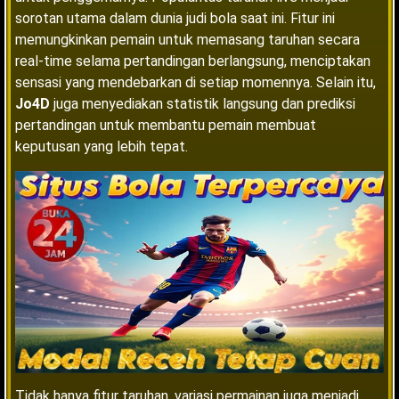
sorotan utama dalam dunia judi bola saat ini. Fitur ini
memungkinkan pemain untuk memasang taruhan secara
real-time selama pertandingan berlangsung, menciptakan
sensasi yang mendebarkan di setiap momennya. Selain itu,
Jo4D
juga menyediakan statistik langsung dan prediksi
pertandingan untuk membantu pemain membuat
keputusan yang lebih tepat.
Tidak hanya fitur taruhan, variasi permainan juga menjadi