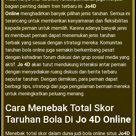
bagian penting dalam tren terbaru ini.
Jo4D
Online
menghadirkan banyak pilihan jenis taruhan. Semua ini
terancang untuk memberikan kenyamanan dan fleksibilitas
kepada pemain untuk memilih. Karena adanya banyak jenis
ini membuat pemain dapat menemukan jenis taruhan
terbaik yang sesuai dengan strategi mereka. Komunitas
taruhan bola online juga semakin berkembang pesat
dengan kehadiran forum diskusi dan grup sosial media yang
aktif.
Jo 4D
akan turut mendukung interaksi antar pemain
dengan menyediakan ruang diskusi dan berita terbaru
seputar taruhan. Dengan demikian, para pemain dapat
berbagi tips, strategi dan juga pengalaman bermain mereka
untuk meningkatkan peluang menang.
Cara Menebak Total Skor
Taruhan Bola Di
Jo 4D Online
Menebak total skor dalam dunia judi bola online situs
Jo4D