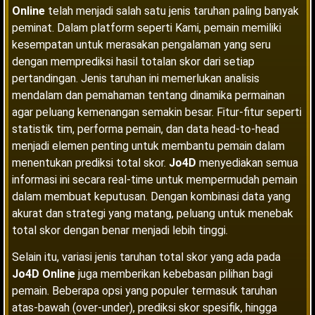
Online
telah menjadi salah satu jenis taruhan paling banyak
peminat. Dalam platform seperti Kami, pemain memiliki
kesempatan untuk merasakan pengalaman yang seru
dengan memprediksi hasil totalan skor dari setiap
pertandingan. Jenis taruhan ini memerlukan analisis
mendalam dan pemahaman tentang dinamika permainan
agar peluang kemenangan semakin besar.
Fitur-fitur seperti
statistik tim, performa pemain, dan data head-to-head
menjadi elemen penting untuk membantu pemain dalam
menentukan prediksi total skor.
Jo4D
menyediakan semua
informasi ini secara real-time untuk mempermudah pemain
dalam membuat keputusan. Dengan kombinasi data yang
akurat dan strategi yang matang, peluang untuk menebak
total skor dengan benar menjadi lebih tinggi.
Selain itu, variasi jenis taruhan total skor yang ada pada
Jo4D Online
juga memberikan kebebasan pilihan bagi
pemain. Beberapa opsi yang populer termasuk taruhan
atas-bawah (over-under), prediksi skor spesifik, hingga