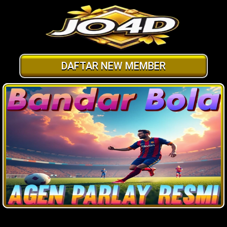
DAFTAR NEW MEMBER