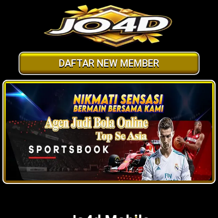
DAFTAR NEW MEMBER