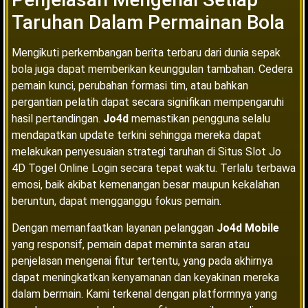
Taruhan Dalam Permainan Bola
Mengikuti perkembangan berita terbaru dari dunia sepak
bola juga dapat memberikan keunggulan tambahan. Cedera
pemain kunci, perubahan formasi tim, atau bahkan
pergantian pelatih dapat secara signifikan mempengaruhi
hasil pertandingan.
Jo4d
memastikan pengguna selalu
mendapatkan update terkini sehingga mereka dapat
melakukan penyesuaian strategi taruhan di Situs Slot Jo
4D Togel Online Login secara tepat waktu.
Terlalu terbawa
emosi, baik akibat kemenangan besar maupun kekalahan
beruntun, dapat mengganggu fokus pemain.
Dengan memanfaatkan layanan pelanggan
Jo4d Mobile
yang responsif, pemain dapat meminta saran atau
penjelasan mengenai fitur tertentu, yang pada akhirnya
dapat meningkatkan kenyamanan dan keyakinan mereka
dalam bermain.
Kami terkenal dengan platformnya yang