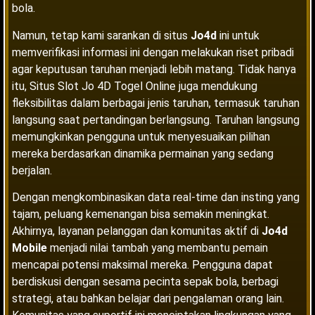
bola.
Namun, tetap kami sarankan di situs
Jo4d
ini untuk
memverifikasi informasi ini dengan melakukan riset pribadi
agar keputusan taruhan menjadi lebih matang.
Tidak hanya
itu, Situs Slot Jo 4D Togel Online juga mendukung
fleksibilitas dalam berbagai jenis taruhan, termasuk taruhan
langsung saat pertandingan berlangsung. Taruhan langsung
memungkinkan pengguna untuk menyesuaikan pilihan
mereka berdasarkan dinamika permainan yang sedang
berjalan.
Dengan mengkombinasikan data real-time dan insting yang
tajam, peluang kemenangan bisa semakin meningkat.
Akhirnya, layanan pelanggan dan komunitas aktif di
Jo4d
Mobile
menjadi nilai tambah yang membantu pemain
mencapai potensi maksimal mereka. Pengguna dapat
berdiskusi dengan sesama pecinta sepak bola, berbagi
strategi, atau bahkan belajar dari pengalaman orang lain.