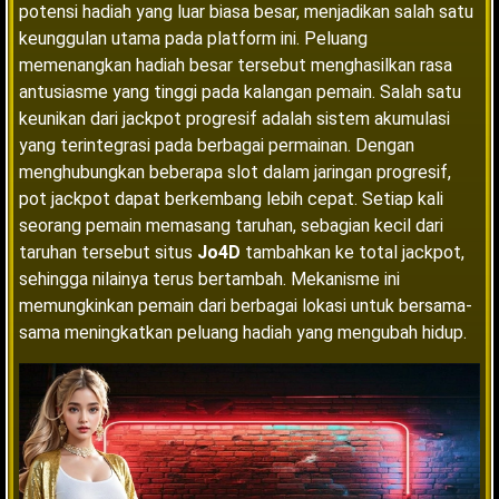
potensi hadiah yang luar biasa besar, menjadikan salah satu
keunggulan utama pada platform ini. Peluang
memenangkan hadiah besar tersebut menghasilkan rasa
antusiasme yang tinggi pada kalangan pemain. Salah satu
keunikan dari jackpot progresif adalah sistem akumulasi
yang terintegrasi pada berbagai permainan. Dengan
menghubungkan beberapa slot dalam jaringan progresif,
pot jackpot dapat berkembang lebih cepat. Setiap kali
seorang pemain memasang taruhan, sebagian kecil dari
taruhan tersebut situs
Jo4D
tambahkan ke total jackpot,
sehingga nilainya terus bertambah. Mekanisme ini
memungkinkan pemain dari berbagai lokasi untuk bersama-
sama meningkatkan peluang hadiah yang mengubah hidup.