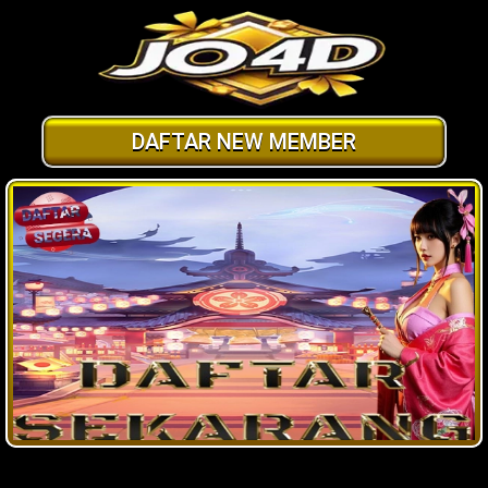
DAFTAR NEW MEMBER