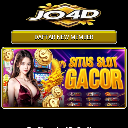
DAFTAR NEW MEMBER