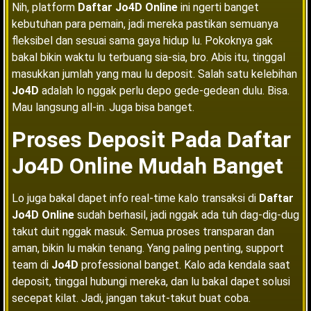
Nih, platform
Daftar Jo4D Online
ini ngerti banget
kebutuhan para pemain, jadi mereka pastikan semuanya
fleksibel dan sesuai sama gaya hidup lu. Pokoknya gak
bakal bikin waktu lu terbuang sia-sia, bro.
Abis itu, tinggal
masukkan jumlah yang mau lu deposit. Salah satu kelebihan
Jo4D
adalah lo nggak perlu depo gede-gedean dulu. Bisa.
Mau langsung all-in. Juga bisa banget.
Proses Deposit Pada Daftar
Jo4D Online Mudah Banget
Lo juga bakal dapet info real-time kalo transaksi di
Daftar
Jo4D Online
sudah berhasil, jadi nggak ada tuh dag-dig-dug
takut duit nggak masuk. Semua proses transparan dan
aman, bikin lu makin tenang.
Yang paling penting, support
team di
Jo4D
professional banget. Kalo ada kendala saat
deposit, tinggal hubungi mereka, dan lu bakal dapet solusi
secepat kilat. Jadi, jangan takut-takut buat coba.